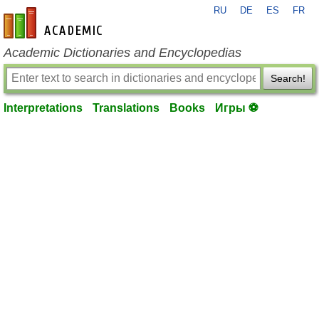
RU
DE
ES
FR
en-academic.com
Academic Dictionaries and Encyclopedias
Search!
Interpretations
Translations
Books
Игры ⚽