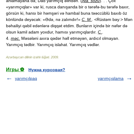
anlamayana da; Dad yarımçıq əlindən. (
Ata. sözü
). . . Çox
«yarımçıqlar» var ki, rusca danışanda bir o tərəfə-bu tərəfə baxır,
görsün ki, hansı bir həmşəri və hambal buna təəccüblü baxıb öz
könlündə deyəcək: «Ədə, nə zalımdır!»
C. M.
. <Rüstəm bəy:> Mən
bəhailiyi qəbil edənlərə diqqət etdim. Bunların içində bir nəfər də
olsun kamil adam yoxdur, hamısı yarımçıqlardır.
Ç.
.
4.
məc.
Məsələni axıra qədər həll etməyən, ardıcıl olmayan.
Yarımçıq tədbir. Yarımçıq islahat. Yarımçıq vədlər.
Azərbaycan dilinin izahlı lüğəti
.
2009
.
Игры ⚽
Нужна курсовая?
yarımçılpaq
yarımçıqlama