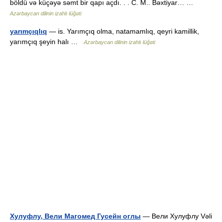
böldü və küçəyə səmt bir qapı açdı. . . C. M.. Bəxtiyar… …
Azərbaycan dilinin izahlı lüğəti
yarımçıqlıq
— is. Yarımçıq olma, natamamlıq, qeyri kamillik,
yarımçıq şeyin halı …
Azərbaycan dilinin izahlı lüğəti
Хулуфлу, Вели Магомед Гусейн оглы
— Вели Хулуфлу Vəli