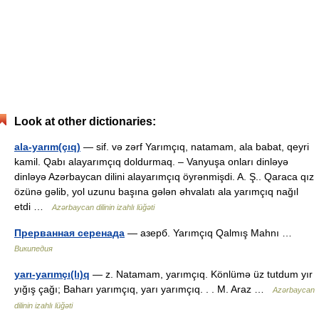
Look at other dictionaries:
ala-yarım(çıq)
— sif. və zərf Yarımçıq, natamam, ala babat, qeyri
kamil. Qabı alayarımçıq doldurmaq. – Vanyuşa onları dinləyə
dinləyə Azərbaycan dilini alayarımçıq öyrənmişdi. A. Ş.. Qaraca qız
özünə gəlib, yol uzunu başına gələn əhvalatı ala yarımçıq nağıl
etdi …
Azərbaycan dilinin izahlı lüğəti
Прерванная серенада
— азерб. Yarımçıq Qalmış Mahnı …
Википедия
yarı-yarımçı(lı)q
— z. Natamam, yarımçıq. Könlümə üz tutdum yır
yığış çağı; Baharı yarımçıq, yarı yarımçıq. . . M. Araz …
Azərbaycan
dilinin izahlı lüğəti