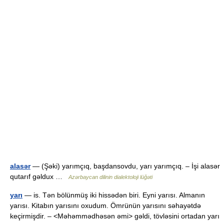
alasər
— (Şəki) yarımçıq, başdansovdu, yarı yarımçıq. – İşi alasər
qutarıf gəldux …
Azərbaycan dilinin dialektoloji lüğəti
yarı
— is. Tən bölünmüş iki hissədən biri. Eyni yarısı. Almanın
yarısı. Kitabın yarısını oxudum. Ömrünün yarısını səhayətdə
keçirmişdir. – <Məhəmmədhəsən əmi> gəldi, tövləsini ortadan yarı