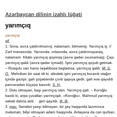
Azərbaycan dilinin izahlı lüğəti
yarımçıq
yarımçıq
sif.
1. Sona, axıra çatdırılmamış; natamam, bitməmiş. Yarımçıq iş. //
Zərf mənasında. Yarısında, ortasında, axıra çatdırmayaraq,
natamam. Kitabı yarımçıq qoymaq (axıra qədər oxumamaq). Çayı
yarımçıq qaldı (axıra qədər içmədi). İşini yarımçıq qoyub getmək.
– Rzaqulu xan hansı təşəbbüsə başladısa, yarımçıq qaldı.
M. S.
O.
. Mehriban bir saat idi ki, əlindəki işini yarımçıq buraxıb otağın
içində gəzişir, gah şüşəbəndə çıxıb qapıya gedir, gah evə qayıdıb
pəncərədən küçəyə baxırdı.
S. H.
.
2. Dolu olmayan, başı yarımçıq olan. Yarımçıq qab. – Koroğlu
baxdı ki, arpa çuvalları yarımçıqdı. «Koroğlu». Mahmud yarımçıq
səbəti dalına atıb . . geri qayıtdı.
Ə. Ə.
.
3.
məc.
Sənətini yaxşı bilməyən, bir şey haqqında lazımınca
məlumatı, biliyi olmayan adam haqqında. Anlayana da can qurban,