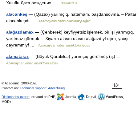
Xuluflu Дата рождения …
Википедия
alacankeş
— (Qazax) yarımçıq, natamam, başdansovma. – Paltar
alacankeşdi …
Azərbaycan dilinin dialektoloji lüğəti
alağazdamax
— (Çənbərək) keyfiyyətsiz işləmək, bir işi yarımçıq,
yarıtmaz görmək. – Xiyarın alasın ulasın alağazdıyf cijim, yaxşı
qayrəmmiyf …
Azərbaycan dilinin dialektoloji lüğəti
alamətərəz
— (Böyük Qarakilsə) yarımçıq görülmüş (iş) …
Azərbaycan dilinin dialektoloji lüğəti
© Academic, 2000-2026
18+
Contact us:
Technical Support
,
Advertising
Dictionaries export
, created on PHP,
Joomla,
Drupal,
WordPress,
MODx.